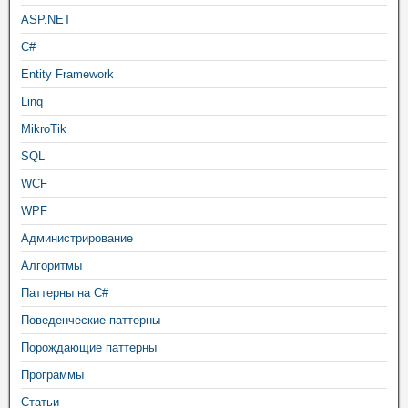
ASP.NET
C#
Entity Framework
Linq
MikroTik
SQL
WCF
WPF
Администрирование
Алгоритмы
Паттерны на C#
Поведенческие паттерны
Порождающие паттерны
Программы
Статьи