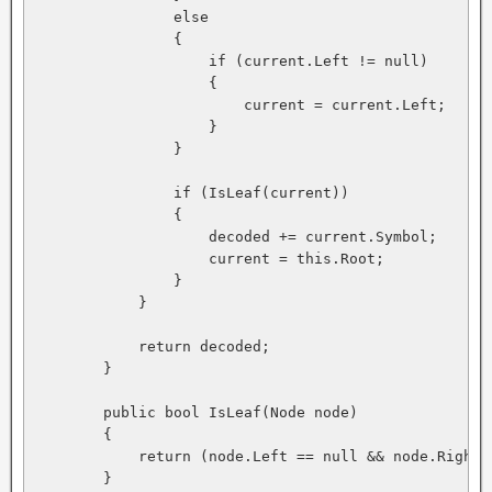
                else

                {

                    if (current.Left != null)

                    {

                        current = current.Left;

                    }

                }

                if (IsLeaf(current))

                {

                    decoded += current.Symbol;

                    current = this.Root;

                }

            }

            return decoded;

        }

        public bool IsLeaf(Node node)

        {

            return (node.Left == null && node.Right =
        }
