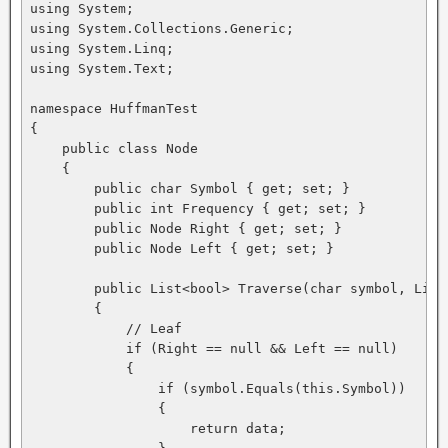
using System;

using System.Collections.Generic;

using System.Linq;

using System.Text;

namespace HuffmanTest

{

    public class Node

    {

        public char Symbol { get; set; }

        public int Frequency { get; set; }

        public Node Right { get; set; }

        public Node Left { get; set; }

        public List<bool> Traverse(char symbol, List<
        {

            // Leaf

            if (Right == null && Left == null)

            {

                if (symbol.Equals(this.Symbol))

                {

                    return data;
