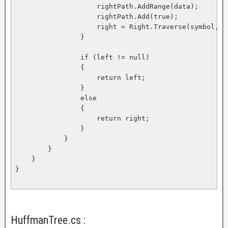
                    rightPath.AddRange(data);

                    rightPath.Add(true);

                    right = Right.Traverse(symbol, ri
                }

                if (left != null)

                {

                    return left;

                }

                else

                {

                    return right;

                }

            }

        }

    }

}

HuffmanTree.cs :