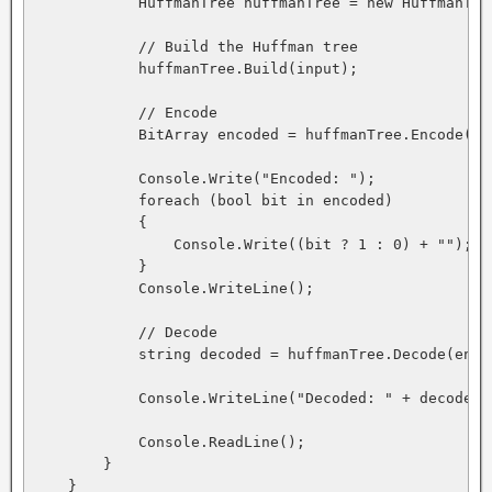
            HuffmanTree huffmanTree = new HuffmanTree
            // Build the Huffman tree

            huffmanTree.Build(input);

            // Encode

            BitArray encoded = huffmanTree.Encode(inp
            Console.Write("Encoded: ");

            foreach (bool bit in encoded)

            {

                Console.Write((bit ? 1 : 0) + "");

            }

            Console.WriteLine();

            // Decode

            string decoded = huffmanTree.Decode(encod
            Console.WriteLine("Decoded: " + decoded);
            Console.ReadLine();

        }

    }
