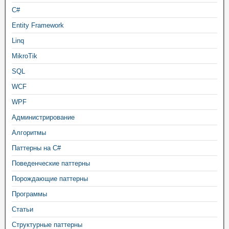
C#
Entity Framework
Linq
MikroTik
SQL
WCF
WPF
Администрирование
Алгоритмы
Паттерны на C#
Поведенческие паттерны
Порождающие паттерны
Программы
Статьи
Структурные паттерны