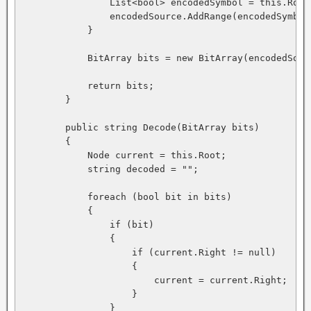
                List<bool> encodedSymbol = this.Root
                encodedSource.AddRange(encodedSymbol)
            }

            BitArray bits = new BitArray(encodedSourc
            return bits;

        }

        public string Decode(BitArray bits)

        {

            Node current = this.Root;

            string decoded = "";

            foreach (bool bit in bits)

            {

                if (bit)

                {

                    if (current.Right != null)

                    {

                        current = current.Right;

                    }

                }
