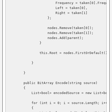
                        Frequency = taken[0].Frequen
                        Left = taken[0],

                        Right = taken[1]

                    };

                    nodes.Remove(taken[0]);

                    nodes.Remove(taken[1]);

                    nodes.Add(parent);

                }

                this.Root = nodes.FirstOrDefault();

            }

        }

        public BitArray Encode(string source)

        {

            List<bool> encodedSource = new List<bool>
            for (int i = 0; i < source.Length; i++)

            {
