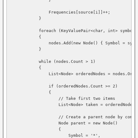
                Frequencies[source[i]]++;

            }

            foreach (KeyValuePair<char, int> symbol i
            {

                nodes.Add(new Node() { Symbol = symb
            }

            while (nodes.Count > 1)

            {

                List<Node> orderedNodes = nodes.Orde
                if (orderedNodes.Count >= 2)

                {

                    // Take first two items

                    List<Node> taken = orderedNodes.
                    // Create a parent node by combi
                    Node parent = new Node()

                    {

                        Symbol = '*',
