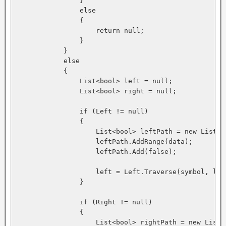
                }

                else

                {

                    return null;

                }

            }

            else

            {

                List<bool> left = null;

                List<bool> right = null;

                if (Left != null)

                {

                    List<bool> leftPath = new List<bo
                    leftPath.AddRange(data);

                    leftPath.Add(false);

                    left = Left.Traverse(symbol, left
                }

                if (Right != null)

                {

                    List<bool> rightPath = new List<b