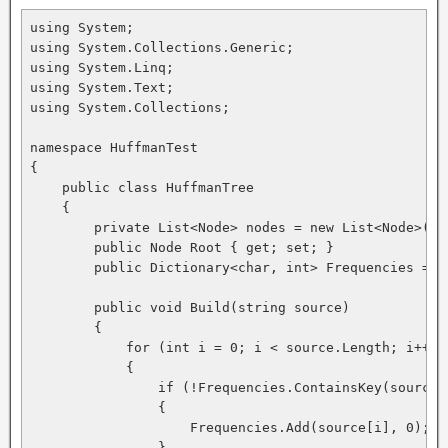
using System;

using System.Collections.Generic;

using System.Linq;

using System.Text;

using System.Collections;

namespace HuffmanTest

{

    public class HuffmanTree

    {

        private List<Node> nodes = new List<Node>();

        public Node Root { get; set; }

        public Dictionary<char, int> Frequencies = n
        public void Build(string source)

        {

            for (int i = 0; i < source.Length; i++)

            {

                if (!Frequencies.ContainsKey(source[i
                {

                    Frequencies.Add(source[i], 0);

                }
