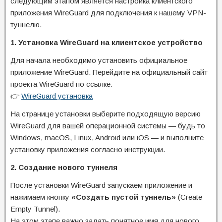
следующим этапом является настройка клиентского
приложения WireGuard для подключения к нашему VPN-
туннелю.
1. Установка WireGuard на клиентское устройство
Для начала необходимо установить официальное
приложение WireGuard. Перейдите на официальный сайт
проекта WireGuard по ссылке:
👉
WireGuard установка
На странице установки выберите подходящую версию
WireGuard для вашей операционной системы — будь то
Windows, macOS, Linux, Android или iOS — и выполните
установку приложения согласно инструкции.
2. Создание нового туннеля
После установки WireGuard запускаем приложение и
нажимаем кнопку
«Создать пустой туннель»
(Create
Empty Tunnel).
На этом этапе важно задать понятное имя для нового