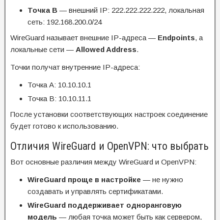
Точка B
— внешний IP: 222.222.222.222, локальная
сеть: 192.168.200.0/24
WireGuard называет внешние IP-адреса —
Endpoints
, а
локальные сети —
Allowed Address
.
Точки получат внутренние IP-адреса:
Точка A: 10.10.10.1
Точка B: 10.10.11.1
После установки соответствующих настроек соединение
будет готово к использованию.
Отличия WireGuard и OpenVPN: что выбрать
Вот основные различия между WireGuard и OpenVPN:
WireGuard проще в настройке
— не нужно
создавать и управлять сертификатами.
WireGuard поддерживает одноранговую
модель
— любая точка может быть как сервером,