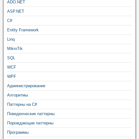
ADO.NET
ASP.NET
C#
Entity Framework
Linq
MikroTik
SQL
WCF
WPF
Администрирование
Алгоритмы
Паттерны на C#
Поведенческие паттерны
Порождающие паттерны
Программы