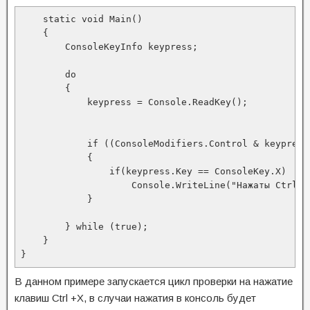
    static void Main()

    {

        ConsoleKeyInfo keypress;

        do

        {

            keypress = Console.ReadKey(); 

            if ((ConsoleModifiers.Control & keypress.
            {

                if(keypress.Key == ConsoleKey.X)

                    Console.WriteLine("Нажаты Ctrl+X"
            }

        } while (true);

    }

}
В данном примере запускается цикл проверки на нажатие
клавиш Ctrl +X, в случаи нажатия в консоль будет