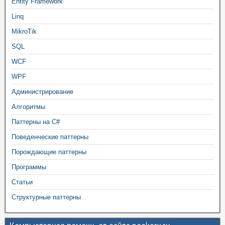
Entity Framework
Linq
MikroTik
SQL
WCF
WPF
Администрирование
Алгоритмы
Паттерны на C#
Поведенческие паттерны
Порождающие паттерны
Программы
Статьи
Структурные паттерны