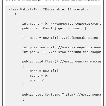
 class MyList<T> : IEnumerable, IEnumerator

    {

        int count = 0; //количество содержащихся эле
        public int Count { get => count; }

        T[] mass = new T[1]; //обобщенный массив.

        int position = -1; //позиция перебора начинае
        int pos = -1; //по этой позиции производится 
        public void Clear() //метод очистки массива 
        {

            mass = new T[1];

            count = 0;

            pos = -1;

        }

        public bool Contains(T item) //метод поиска 
        {
