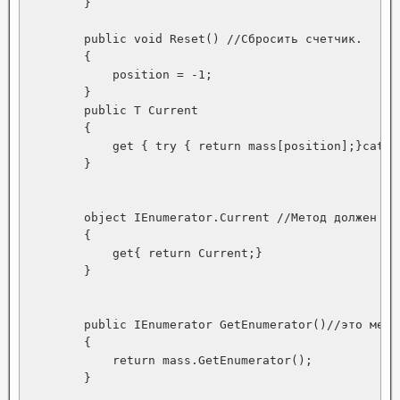
        }

        public void Reset() //Сбросить счетчик.

        {

            position = -1;

        }

        public T Current

        {

            get { try { return mass[position];}catch
        }

        object IEnumerator.Current //Метод должен во
        {

            get{ return Current;}

        }

        public IEnumerator GetEnumerator()//это мето
        {

            return mass.GetEnumerator();

        }
