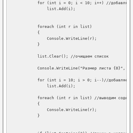
            for (int i = 0; i < 10; i++) //добавляем
                list.Add(i);

            foreach (int r in list)

            {

                Console.WriteLine(r);

            }

            list.Clear(); //очищаем список

            Console.WriteLine("Размер листа {0}", li
            for (int i = 10; i > 0; i--)//добавляем з
                list.Add(i);

            foreach (int r in list) //выводим содержи
            {

                Console.WriteLine(r);

            }
