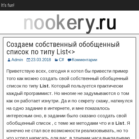
It's fun!
Создаем собственный обобщенный
список по типу List<>
Admin
23.03.2018
C#
Комментарии
Приветствую всех, сегодня я хотел бы привести пример
того как можно создать свой собственный обобщенный
список по типу
List
. Который пользуется практически
каждый программист. Но многие не задумываются о том
как он работает изнутри. Да и по секрету скажу, наткнулся
на одно задание в интернете, и мне показалось
интересным оно, в задании было сказано создать свой
обобщенный список , с теме же методами что и в
List
. Я
конечно не стал все возможности реализовывать, но то
что успел написать для вас в течении часа выкладываю.