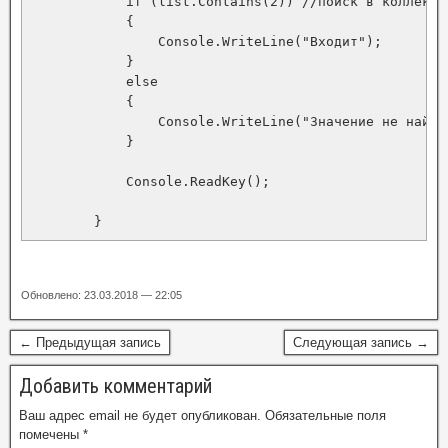
            if (list.Contains(2)) //поиск в коллекции
            {

                Console.WriteLine("Входит");

            }

            else

            {

                Console.WriteLine("Значение не найден
            }

            Console.ReadKey();

        }
Обновлено: 23.03.2018 — 22:05
← Предыдущая запись
Следующая запись →
Добавить комментарий
Ваш адрес email не будет опубликован.
Обязательные поля
помечены
*