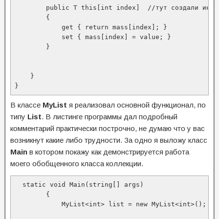
        public T this[int index]  //тут создали индек
        {

            get { return mass[index]; }

            set { mass[index] = value; }

        }

    }

В классе
MyList
я реализовал основной функционал, по
типу
List
. В листинге программы дал подробный
комментарий практически построчно, не думаю что у вас
возникнут какие либо трудности. За одно я выложу класс
Main
в котором покажу как демонстрируется работа
моего обобщенного класса коллекции.
  static void Main(string[] args)

        {

            MyList<int> list = new MyList<int>();
