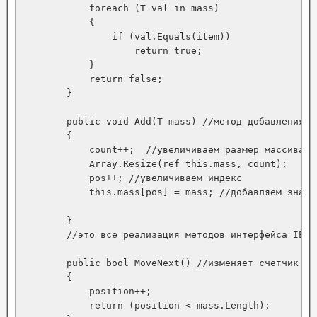
            foreach (T val in mass)

            {

                if (val.Equals(item))

                    return true;

            }

            return false;

        }

        public void Add(T mass) //метод добавления в 
        {

            count++;  //увеличиваем размер массива

            Array.Resize(ref this.mass, count);

            pos++; //увеличиваем индекс

            this.mass[pos] = mass; //добавляем значен
        }

        //это все реализация методов интерфейса IEnum
        public bool MoveNext() //изменяет счетчик ил
        {

            position++;

            return (position < mass.Length);
