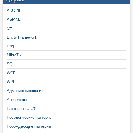
ADO.NET
ASP.NET
C#
Entity Framework
Linq
MikroTik
SQL
WCF
WPF
Администрирование
Алгоритмы
Паттерны на C#
Поведенческие паттерны
Порождающие паттерны