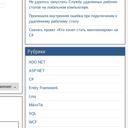
Не удалось запустить Службу удаленных рабочих
столов на локальном компьютере.
Произошла внутренняя ошибка при подключении к
удаленному рабочему столу
Скачать проект «Кто хочет стать миллионером» на
C#
Рубрики
ADO.NET
ASP.NET
C#
жение →
Entity Framework
Linq
MikroTik
SQL
WCF