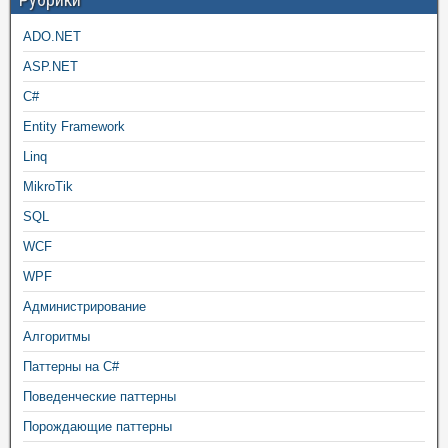
ADO.NET
ASP.NET
C#
Entity Framework
Linq
MikroTik
SQL
WCF
WPF
Администрирование
Алгоритмы
Паттерны на C#
Поведенческие паттерны
Порождающие паттерны