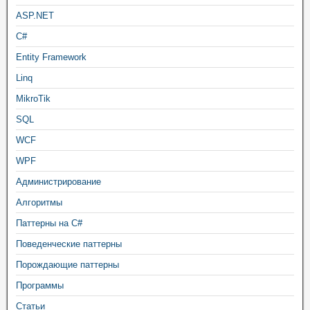
ASP.NET
C#
Entity Framework
Linq
MikroTik
SQL
WCF
WPF
Администрирование
Алгоритмы
Паттерны на C#
Поведенческие паттерны
Порождающие паттерны
Программы
Статьи