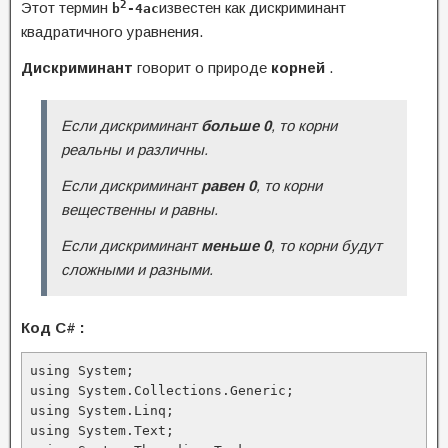
2
Этот термин
известен как дискриминант
b
-4ac
квадратичного уравнения.
Дискриминант
говорит о природе
корней
.
Если дискриминант
больше 0
, то корни
реальны и различны.
Если дискриминант
равен 0
, то корни
вещественны и равны.
Если дискриминант
меньше 0
, то корни будут
сложными и разными.
Код C# :
using System;

using System.Collections.Generic;

using System.Linq;

using System.Text;
