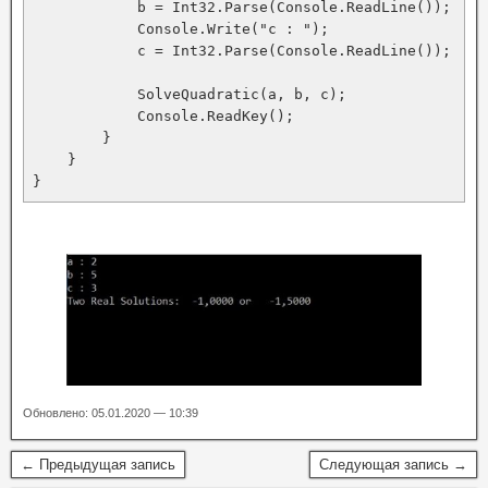
            b = Int32.Parse(Console.ReadLine());

            Console.Write("c : ");

            c = Int32.Parse(Console.ReadLine());

            SolveQuadratic(a, b, c);

            Console.ReadKey();

        }

    }

}
Обновлено: 05.01.2020 — 10:39
← Предыдущая запись
Следующая запись →