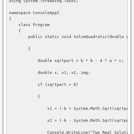
using System.Threading.Tasks;

namespace ConsoleApp2

{

    class Program

    {

        public static void SolveQuadratic(double a, 
        {

            double sqrtpart = b * b - 4 * a * c;

            double x, x1, x2, img;

            if (sqrtpart > 0)

            {

                x1 = (-b + System.Math.Sqrt(sqrtpart)
                x2 = (-b - System.Math.Sqrt(sqrtpart)
                Console.WriteLine("Two Real Solution