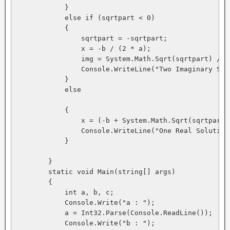
            }

            else if (sqrtpart < 0)

            {

                sqrtpart = -sqrtpart;

                x = -b / (2 * a);

                img = System.Math.Sqrt(sqrtpart) / (2
                Console.WriteLine("Two Imaginary Sol
            }

            else

            {

                x = (-b + System.Math.Sqrt(sqrtpart))
                Console.WriteLine("One Real Solution:
            }

        }

        static void Main(string[] args)

        {

            int a, b, c;

            Console.Write("a : ");

            a = Int32.Parse(Console.ReadLine());

            Console.Write("b : ");
