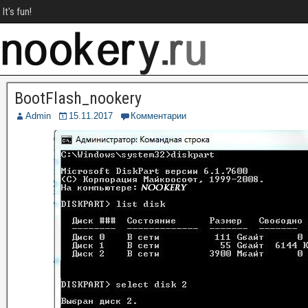
It's fun!
BootFlash_nookery
Admin
15.11.2017
Комментарии