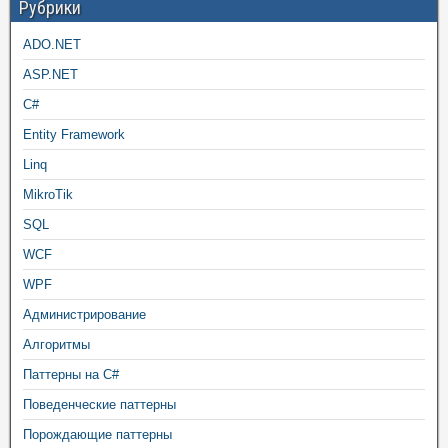
Рубрики
ADO.NET
ASP.NET
C#
Entity Framework
Linq
MikroTik
SQL
WCF
WPF
Администрирование
Алгоритмы
Паттерны на C#
Поведенческие паттерны
Порождающие паттерны