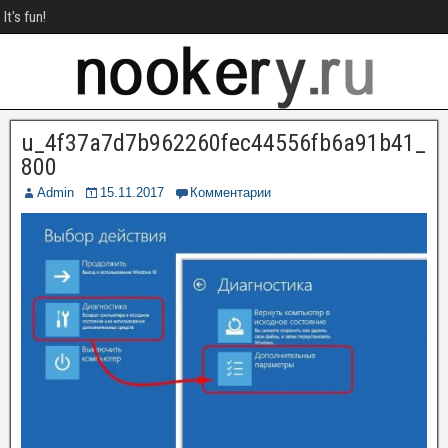
It's fun!
u_4f37a7d7b962260fec44556fb6a91b41_
800
Admin
15.11.2017
Комментарии