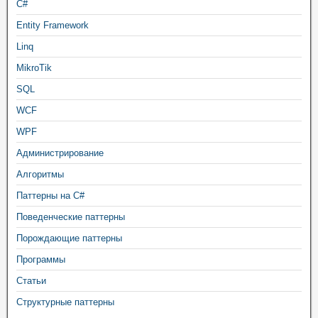
C#
Entity Framework
Linq
MikroTik
SQL
WCF
WPF
Администрирование
Алгоритмы
Паттерны на C#
Поведенческие паттерны
Порождающие паттерны
Программы
Статьи
Структурные паттерны