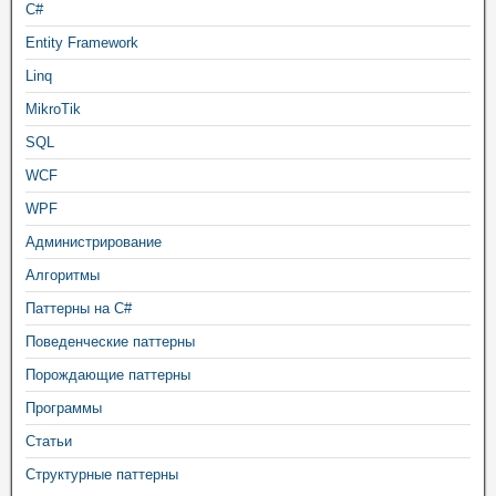
C#
Entity Framework
Linq
MikroTik
SQL
WCF
WPF
Администрирование
Алгоритмы
Паттерны на C#
Поведенческие паттерны
Порождающие паттерны
Программы
Статьи
Структурные паттерны