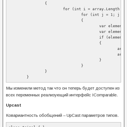
		{

			for (int i = array.Length - 1; i > 0; i--)

				for (int j = 1; j <= i; j++)

				{

					var element1 = array[j - 1];

					var element2 = array[j];

					if (element1.CompareTo(element2) < 0)

					{

						array[j - 1] = element2;

						array[j] = element1;

					}

				}

		}

	}
Мы изменили метод так что он теперь будет доступен из
всех переменных реализующий интерфейс IComparable.
Upcast
Ковариантность обобщений – UpCast параметров типов.