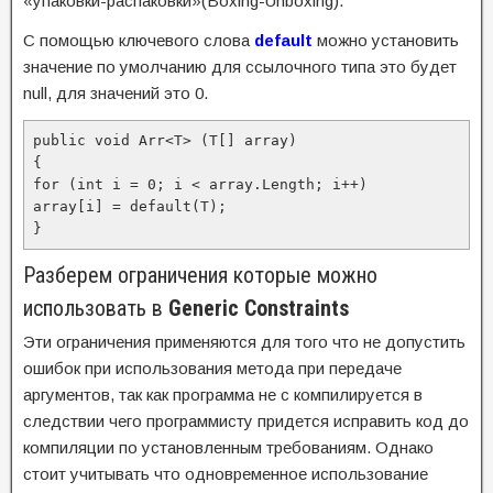
«упаковки-распаковки»(Boxing-Unboxing).
С помощью ключевого слова
default
можно установить
значение по умолчанию для ссылочного типа это будет
null, для значений это 0.
public void Arr<T> (T[] array)

{

for (int i = 0; i < array.Length; i++)

array[i] = default(T);

}
Разберем ограничения которые можно
использовать в
G
eneric Constraints
Эти ограничения применяются для того что не допустить
ошибок при использования метода при передаче
аргументов, так как программа не с компилируется в
следствии чего программисту придется исправить код до
компиляции по установленным требованиям. Однако
стоит учитывать что одновременное использование