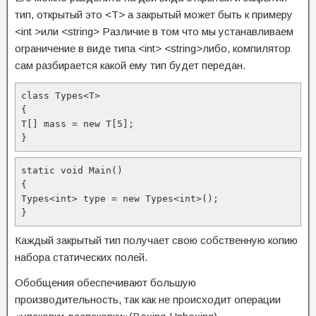
тип, открытый это <T> а закрытый может быть к примеру
<int >или <string> Различие в том что мы устанавливаем
ограничение в виде типа <int> <string>либо, компилятор
сам разбирается какой ему тип будет передан.
class Types<T>

{

T[] mass = new T[5];

}
static void Main()

{

Types<int> type = new Types<int>();

}
Каждый закрытый тип получает свою собственную копию
набора статических полей.
Обобщения обеспечивают большую
производительность, так как не происходит операции