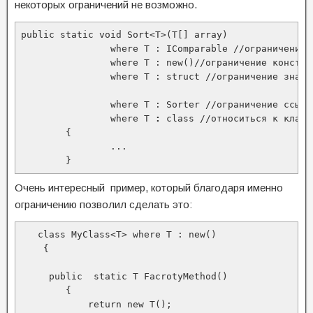
некоторых ограничений не возможно.
public static void Sort<T>(T[] array)

		where T : IComparable //ограничение интерфейсом

                where T : new()//ограничение констру
                where T : struct //ограничение значим
                where T : Sorter //ограничение ссылоч
                where T 
: 
class //относиться к класс
	{

		...

	}
Очень интересный пример, который благодаря именно
ограничению позволил сделать это:
   class MyClass<T> where T : new()

    {

     public  static T FacrotyMethod()

        {

            return new T();
