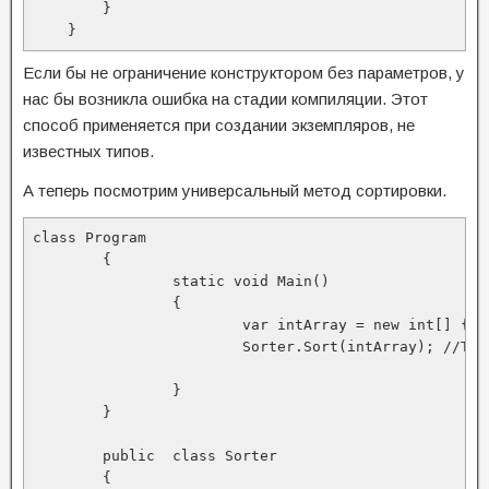
        }

    }
Если бы не ограничение конструктором без параметров, у
нас бы возникла ошибка на стадии компиляции. Этот
способ применяется при создании экземпляров, не
известных типов.
А теперь посмотрим универсальный метод сортировки.
class Program

	{

		static void Main()

		{

			var intArray = new int[] { 1, 2, 3 };

			Sorter.Sort(intArray); //T автоматически выводится из типа переданного массива

		}

	}

	public  class Sorter

	{
