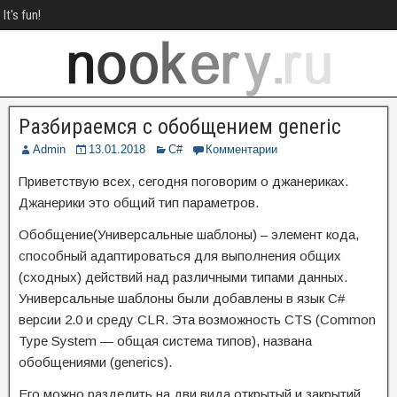
It's fun!
Разбираемся с обобщением
generic
Admin
13.01.2018
C#
Комментарии
Приветствую всех, сегодня поговорим о джанериках.
Джанерики это общий тип параметров.
Обобщение(Универсальные шаблоны) – элемент кода,
способный адаптироваться для выполнения общих
(сходных) действий над различными типами данных.
Универсальные шаблоны были добавлены в язык C#
версии 2.0 и среду CLR. Эта возможность CTS (Common
Type System — общая система типов), названа
обобщениями (generics).
Его можно разделить на дви вида открытый и закрытий