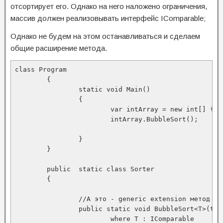
отсортирует его. Однако на него наложено ограничения,
массив должен реализовывать интерфейс IComparable;
Однако не будем на этом останавливаться и сделаем
общие расширение метода.
class Program

	{

		static void Main()

		{

			var intArray = new int[] { 1, 2, 3 };

			intArray.BubbleSort();

		}

	}

	public  static class Sorter

	{

		//А это - generic extension метод

		public static void BubbleSort<T>(this T[] array)

			where T : IComparable
