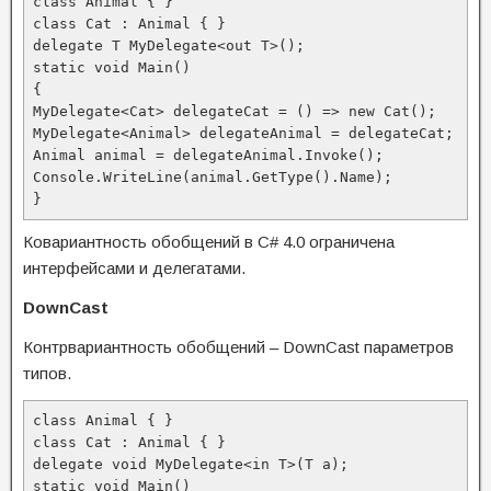
class Animal { }

class Cat : Animal { }

delegate T MyDelegate<out T>();

static void Main()

{

MyDelegate<Cat> delegateCat = () => new Cat();

MyDelegate<Animal> delegateAnimal = delegateCat;

Animal animal = delegateAnimal.Invoke();

Console.WriteLine(animal.GetType().Name);

}
Ковариантность обобщений в C# 4.0 ограничена
интерфейсами и делегатами.
DownCast
Контрвариантность обобщений – DownCast параметров
типов.
class Animal { }

class Cat : Animal { }

delegate void MyDelegate<in T>(T a);

static void Main()
