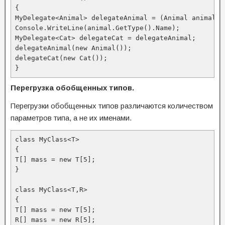
{

MyDelegate<Animal> delegateAnimal = (Animal animal) =
Console.WriteLine(animal.GetType().Name);

MyDelegate<Cat> delegateCat = delegateAnimal;

delegateAnimal(new Animal());

delegateCat(new Cat());

}
Перегрузка обобщенных типов.
Перегрузки обобщенных типов различаются количеством
параметров типа, а не их именами.
class MyClass<T>

{

T[] mass = new T[5];

}

class MyClass<T,R>

{

T[] mass = new T[5];

R[] mass = new R[5];
