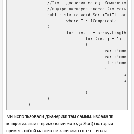
		//Это - дженерик метод. Компилятор превращает его в обычный метод

		//внутри дженерик-класса (то есть так, как написано выше)

		public static void Sort<T>(T[] array)

			where T : IComparable

		{

			for (int i = array.Length - 1; i > 0; i--)

				for (int j = 1; j <= i; j++)

				{

					var element1 = array[j - 1];

					var element2 = array[j];

					if (element1.CompareTo(element2) < 0)

					{

						array[j - 1] = element2;

						array[j] = element1;

					}

				}

		}

	}
Мы использовали джанерики тем самым, избежали
конкретизации в применении метода Sort() который
примет любой массив не зависимо от его типа и