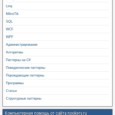
Linq
MikroTik
SQL
WCF
WPF
Администрирование
Алгоритмы
Паттерны на C#
Поведенческие паттерны
Порождающие паттерны
Программы
Статьи
Структурные паттерны
Компьютерная помощь от сайта nookery.ru