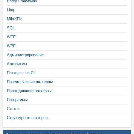
Entity Framework
Linq
MikroTik
SQL
WCF
WPF
Администрирование
Алгоритмы
Паттерны на C#
Поведенческие паттерны
Порождающие паттерны
Программы
Статьи
Структурные паттерны