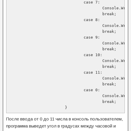
				case 7:

					Console.WriteLine("150 грудусов");

					break;

				case 8:

					Console.WriteLine("120 грудусов");

					break;

				case 9:

					Console.WriteLine("90 грудусов");

					break;

				case 10:

					Console.WriteLine("60 грудусов");

					break;

				case 11:

					Console.WriteLine("30 грудусов");

					break;

				case 0:

					Console.WriteLine("0 грудусов");

					break;

			}
После ввода от 0 до 11 числа в консоль пользователем,
программа выведет угол в градусах между часовой и