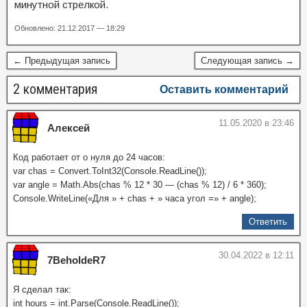
минутной стрелкой.
Обновлено: 21.12.2017 — 18:29
← Предыдущая запись
Следующая запись →
2 комментария
Оставить комментарий
11.05.2020 в 23:46
Алексей
Код работает от о нуля до 24 часов:
var chas = Convert.ToInt32(Console.ReadLine());
var angle = Math.Abs(chas % 12 * 30 — (chas % 12) / 6 * 360);
Console.WriteLine(«Для » + chas + » часа угол =» + angle);
Ответить
30.04.2022 в 12:11
7BeholdeR7
Я сделал так:
int hours = int.Parse(Console.ReadLine());