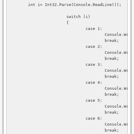
	int i= Int32.Parse(Console.ReadLine());

			switch (i)

			{

				case 1:

					Console.WriteLine("30 грудусов");

					break;

				case 2:

					Console.WriteLine("60 градусов");

					break;

				case 3:

					Console.WriteLine("90 градусов");

					break;

				case 4:

					Console.WriteLine("120 грудусов");

					break;

				case 5:

					Console.WriteLine("150 градусов");

					break;

				case 6:

					Console.WriteLine("180 градусов");

					break;
