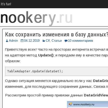
It's fun!
Как сохранить изменения в базу данных
Admin
04.12.2019
C#
,
Статьи
10 комментариев
Приветствую всех! Часто на просторах интернета встречал в
на адаптере метод
Update()
; и передаем ему в качестве па
образом:
TableAdapter.Update(dataSet);
Однако ситуация меняется кардинально если у нас
DataGri
изменения, для последующего сохранения данных. Связка 
Рассмотрим простой пример привязки данных
DataGridVie