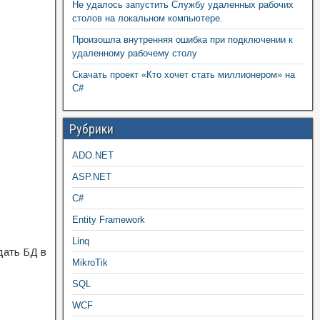
Не удалось запустить Службу удаленных рабочих
столов на локальном компьютере.
Произошла внутренняя ошибка при подключении к
удаленному рабочему столу
Скачать проект «Кто хочет стать миллионером» на
C#
Рубрики
ADO.NET
ASP.NET
C#
Entity Framework
Linq
дать БД в
MikroTik
SQL
WCF