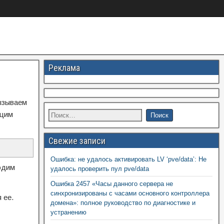
Реклама
вызываем
ющим
Свежие записи
Ошибка: не удалось активировать LV ‘pve/data’: Не
одим
удалось проверить пул pve/data
Ошибка 2457 «Часы данного сервера не
синхронизированы с часами основного контроллера
 ее.
домена»: полное руководство по диагностике и
устранению