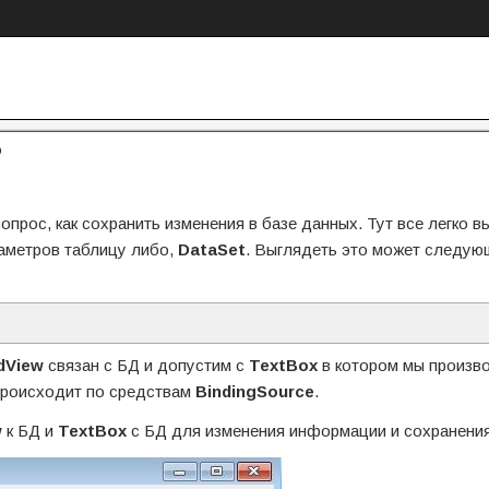
?
опрос, как сохранить изменения в базе данных. Тут все легко 
раметров таблицу либо,
DataSet
. Выглядеть это может следу
dView
связан с БД и допустим с
TextBox
в котором мы произв
происходит по средствам
BindingSource
.
w
к БД и
TextBox
c БД для изменения информации и сохранения