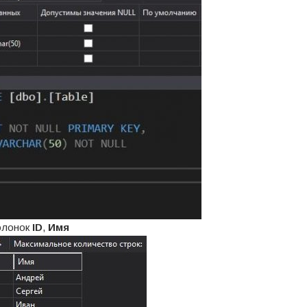
олонок
ID
,
Имя