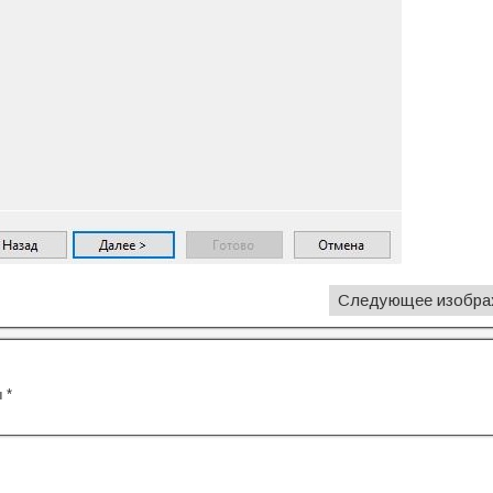
Следующее изобра
ы
*