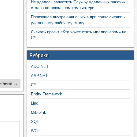
Не удалось запустить Службу удаленных рабочих
столов на локальном компьютере.
Произошла внутренняя ошибка при подключении к
удаленному рабочему столу
Скачать проект «Кто хочет стать миллионером» на
C#
Рубрики
ADO.NET
ASP.NET
жение →
C#
Entity Framework
Linq
MikroTik
SQL
WCF