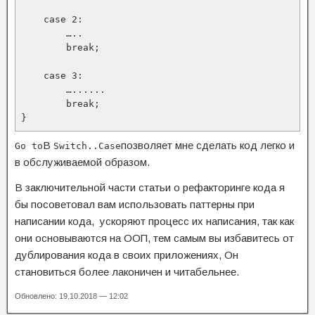
    case 2:

        …..

        break;

    case 3:

        …......

        break;

}
В
позволяет мне сделать код легко и
Go to
Switch..Case
в обслуживаемой образом.
В заключительной части статьи о рефакторинге кода я
бы посоветовал вам использовать паттерны при
написании кода, ускоряют процесс их написания, так как
они основываются на ООП, тем самым вы избавитесь от
дублирования кода в своих приложениях, Он
становиться более лаконичен и читабельнее.
Обновлено: 19.10.2018 — 12:02