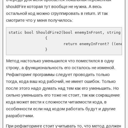
shouldFire которая тут вообще не нужна. А весь
остальной код можно сгруппировать в return. И так
смотрите что у меня получилось:
static bool ShouldFire2(bool enemyInFront, string en
		{

			return enemyInFront? ((enemyName=="boss")&& robotHealth<50?false:true):false;

		}
Метод настолько уменьшился что поместился в одну
строку, а функциональность его осталось не изменой.
Рефакторинг программы следует проводить только
тогда, кода ваш код рабочий, не имеет ошибок. Только
после этого надо думать над тем как его уменьшить. Но
сильно уменьшать его тоже не стоит, так как сокращение
кода может вести к сложности читаемости кода, в
особенности если над кодом работать будут и другие
разработчики.
При рефакторинге стоит учитывать то, что метод должен