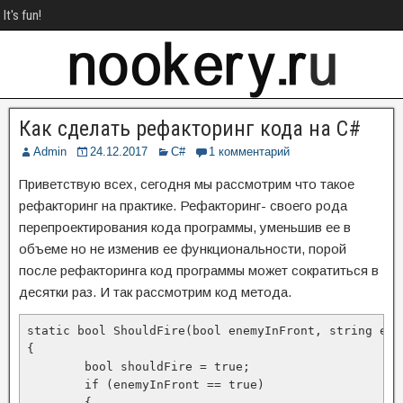
It's fun!
Как сделать рефакторинг кода на C#
Admin
24.12.2017
C#
1 комментарий
Приветствую всех, сегодня мы рассмотрим что такое
рефакторинг на практике. Рефакторинг- своего рода
перепроектирования кода программы, уменьшив ее в
объеме но не изменив ее функциональности, порой
после рефакторинга код программы может сократиться в
десятки раз. И так рассмотрим код метода.
static bool ShouldFire(bool enemyInFront, string ene
{

	bool shouldFire = true;

	if (enemyInFront == true)

	{
