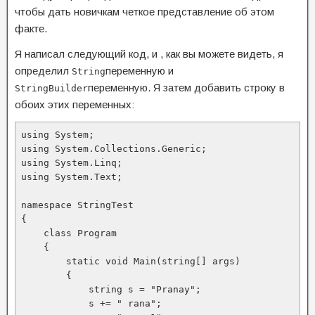
чтобы дать новичкам четкое представление об этом
факте.
Я написал следующий код, и , как вы можете видеть, я
определил
переменную и
String
переменную. Я затем добавить строку в
StringBuilder
обоих этих переменных:
using System;

using System.Collections.Generic;

using System.Linq;

using System.Text;

namespace StringTest

{

    class Program

    {

        static void Main(string[] args)

        {

            string s = "Pranay";

            s += " rana";
