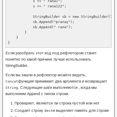
            s += " rana1";

            s += " rana122";

            StringBuilder sb = new StringBuilder();

            sb.Append("pranay");

            sb.Append(" rana");

        }

    }

}
Если разобрать этот код под рефлетором станет
понятно по какой причине лучше использовать
StringBuilder.
Если вы зашли в рефлектор можете видеть,
функция принимает два аргумента и возвращает
Concat
.
Следующие шаги выполняются ,
когда мы
String
выполняем Append с типом строки:
Проверяет, является ли строка пустой или нет
Создает строку
и выделяет память для строки
dest