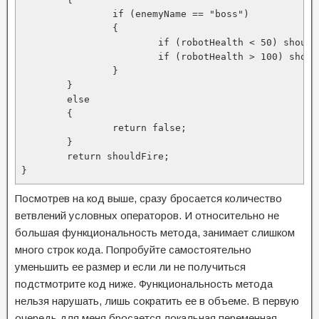
		if (enemyName == "boss")

		{

			if (robotHealth < 50) shouldFire = false;

			if (robotHealth > 100) shouldFire = true;

		}

	}

	else

	{

		return false;

	}

	return shouldFire;

}
Посмотрев на код выше, сразу бросается количество
ветвлений условных операторов. И относительно не
большая функциональность метода, занимает слишком
много строк кода. Попробуйте самостоятельно
уменьшить ее размер и если ли не получиться
подстмотрите код ниже. Функциональность метода
нельзя нарушать, лишь сократить ее в объеме. В первую
очередь для меня бросается локальная переменная