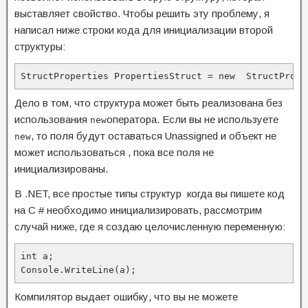
выставляет свойство.
Чтобы решить эту проблему, я
написал ниже строки кода для инициализации второй
структуры:
StructProperties PropertiesStruct = new  StructPrope
Дело в том, что структура может быть реализована без
использования
оператора. Если вы не используете
new
, то поля будут оставаться Unassigned и объект не
new
может использоваться , пока все поля не
инициализированы.
В .NET, все простые типы структур когда вы пишете код
на C # необходимо инициализировать, рассмотрим
случай ниже, где я создаю целочисленную переменную:
int a;

Console.WriteLine(a);
Компилятор выдает ошибку, что вы не можете