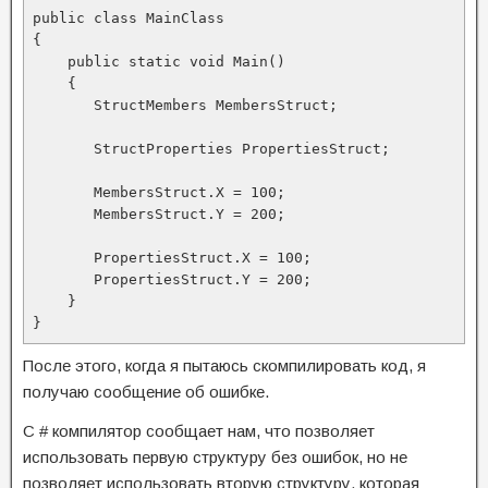
public class MainClass

{

    public static void Main()

    {

       StructMembers MembersStruct;

       StructProperties PropertiesStruct;

       MembersStruct.X = 100;

       MembersStruct.Y = 200;

       PropertiesStruct.X = 100;

       PropertiesStruct.Y = 200;

    }

}
После этого, когда я пытаюсь скомпилировать код, я
получаю сообщение об ошибке.
C # компилятор сообщает нам, что позволяет
использовать первую структуру без ошибок, но не
позволяет использовать вторую структуру, которая