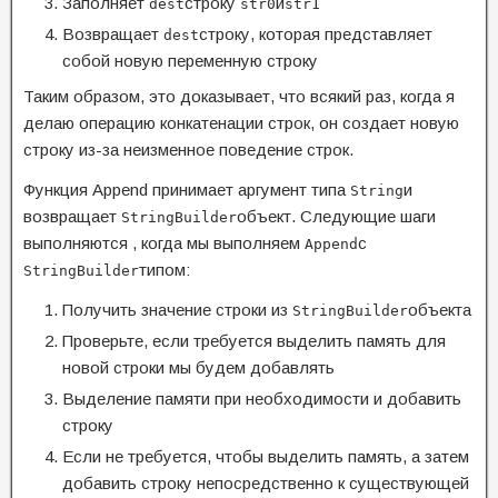
Заполняет
строку
и
dest
str0
str1
Возвращает
строку, которая представляет
dest
собой новую переменную строку
Таким образом, это доказывает, что всякий раз, когда я
делаю операцию конкатенации строк, он создает новую
строку из-за неизменное поведение строк.
Функция Append принимает аргумент типа
и
String
возвращает
объект. Следующие шаги
StringBuilder
выполняются , когда мы выполняем
с
Append
типом:
StringBuilder
Получить значение строки из
объекта
StringBuilder
Проверьте, если требуется выделить память для
новой строки мы будем добавлять
Выделение памяти при необходимости и добавить
строку
Если не требуется, чтобы выделить память, а затем
добавить строку непосредственно к существующей