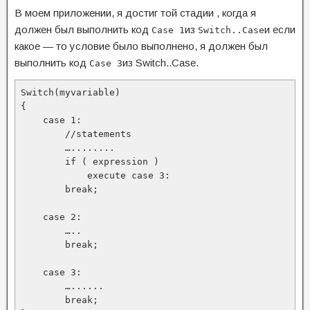
В моем приложении, я достиг той стадии ,
когда я
должен был выполнить код
из
и если
Case 1
Switch..Case
какое —
то условие было выполнено, я должен был
выполнить код
из Switch..Case.
Case 3
Switch(myvariable)

{

    case 1:

        //statements

        …........

        if ( expression )

            execute case 3:

        break;

    case 2:

        …..

        break;

    case 3:

        …......

        break;
