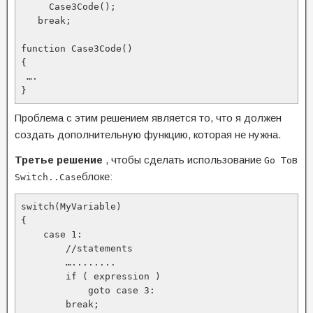
     Case3Code();

   break;

function Case3Code()

{

 ….

}
Проблема с этим решением является то, что я должен
создать дополнительную функцию, которая не нужна.
Третье решение
, чтобы сделать использование
в
Go To
блоке:
Switch..Case
switch(MyVariable)

{

    case 1:

        //statements

        …........

        if ( expression )

            goto case 3:

        break;
