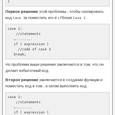
}
Первое решение
этой проблемы , чтобы скопировать
код
и поместить его в
блоке
.
Case 3
if
Case 1
case 1:

    //statements

   …........

   if ( expression )

     //code of case 3

   break;
Но проблема выше решения заключается в том, что он
делает избыточный код.
Второе решение
заключается в создании функции и
поместить код в том , а затем выполнить код.
case 1:

    //statements

   …........

   if ( expression )
