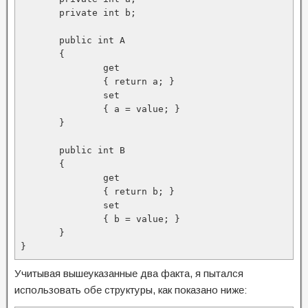
       private int b;

       public int A

       {

               get

               { return a; }

               set

               { a = value; }

       }

       public int B

       {

               get

               { return b; }

               set

               { b = value; }

       }

}
Учитывая вышеуказанные два факта, я пытался
использовать обе структуры, как показано ниже: