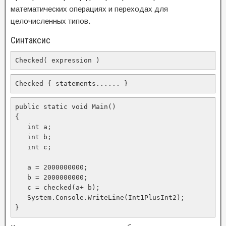
математических операциях и переходах для
целочисленных типов.
Синтаксис
Checked( expression )
Checked { statements...... }
public static void Main()

{

   int a;

   int b;

   int c;

   a = 2000000000;

   b = 2000000000;

   c = checked(a+ b);

   System.Console.WriteLine(Int1PlusInt2);

}