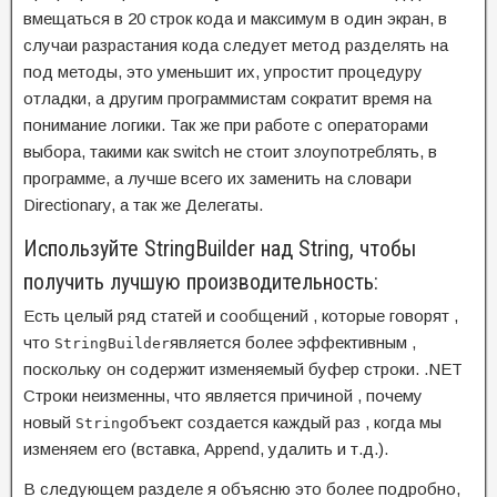
вмещаться в 20 строк кода и максимум в один экран, в
случаи разрастания кода следует метод разделять на
под методы, это уменьшит их, упростит процедуру
отладки, а другим программистам сократит время на
понимание логики. Так же при работе с операторами
выбора, такими как switch не стоит злоупотреблять, в
программе, а лучше всего их заменить на словари
Directionary, а так же Делегаты.
Используйте StringBuilder над String, чтобы
получить лучшую производительность:
Есть целый ряд статей и сообщений ,
которые говорят ,
что
является более эффективным ,
StringBuilder
поскольку он содержит изменяемый буфер строки.
.NET
Строки неизменны, что является причиной , почему
новый
объект создается каждый раз , когда мы
String
изменяем его (вставка, Append, удалить и т.д.).
В следующем разделе я объясню это более подробно,