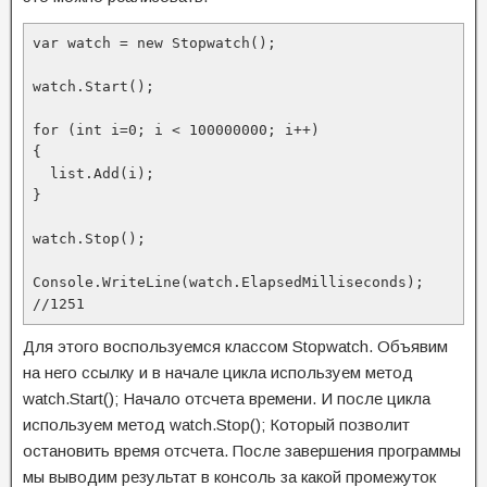
var watch = new Stopwatch();

watch.Start();

for (int i=0; i < 100000000; i++)

{

  list.Add(i);

}

watch.Stop();

Console.WriteLine(watch.ElapsedMilliseconds);

//1251
Для этого воспользуемся классом Stopwatch. Объявим
на него ссылку и в начале цикла используем метод
watch.Start(); Начало отсчета времени. И после цикла
используем метод watch.Stop(); Который позволит
остановить время отсчета. После завершения программы
мы выводим результат в консоль за какой промежуток