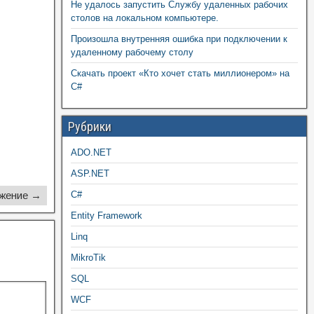
Не удалось запустить Службу удаленных рабочих
столов на локальном компьютере.
Произошла внутренняя ошибка при подключении к
удаленному рабочему столу
Скачать проект «Кто хочет стать миллионером» на
C#
Рубрики
ADO.NET
ASP.NET
жение →
C#
Entity Framework
Linq
MikroTik
SQL
WCF