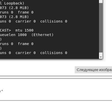
Следующее изобра
ы
*