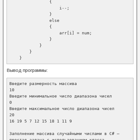
                {

                    i--;

                }

                else

                {

                    arr[i] = num;

                }

            }

        }

    }
Вывод программы:
Введите размерность массива

10

Введите минимальное число диапазона чисел

0

Введите максимальное число диапазона чисел

20

16 19 5 7 12 15 18 1 11 9

Заполнение массива случайными числами в C# — 
простая задача с использованием класса 