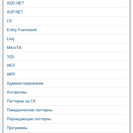
ADO.NET
ASP.NET
C#
Entity Framework
Linq
MikroTik
SQL
WCF
WPF
Администрирование
Алгоритмы
Паттерны на C#
Поведенческие паттерны
Порождающие паттерны
Программы