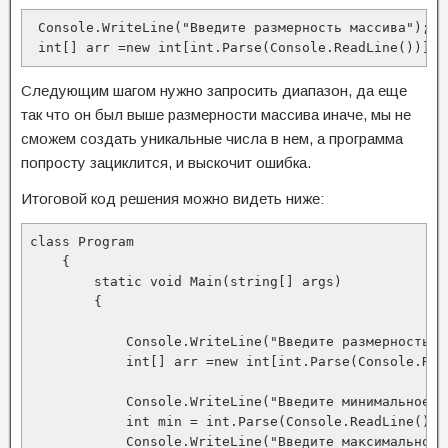
 Console.WriteLine("Введите размерность массива");

 int[] arr =new int[int.Parse(Console.ReadLine())];
Следующим шагом нужно запросить диапазон, да еще
так что он был выше размерности массива иначе, мы не
сможем создать уникальные числа в нем, а программа
попросту зациклится, и выскочит ошибка.
Итоговой код решения можно видеть ниже:
class Program

    {

        static void Main(string[] args)

        {

            Console.WriteLine("Введите размерность ма
            int[] arr =new int[int.Parse(Console.Read
            Console.WriteLine("Введите минимальное ч
            int min = int.Parse(Console.ReadLine());

            Console.WriteLine("Введите максимальное 