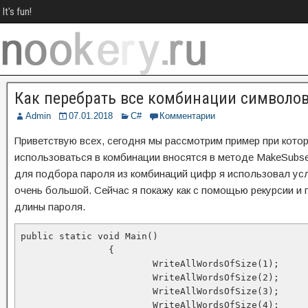
It's fun!
Как перебрать все комбинации символов
Admin
07.01.2018
C#
Комментарии
Приветствую всех, сегодня мы рассмотрим пример при кото
использоваться в комбинации вносятся в методе MakeSubset
для подбора пароля из комбинаций цифр я использовал усл
очень большой. Сейчас я покажу как с помощью рекурсии и п
длины пароля.
public static void Main()

		{

			WriteAllWordsOfSize(1);

			WriteAllWordsOfSize(2);

			WriteAllWordsOfSize(3);

			WriteAllWordsOfSize(4);
