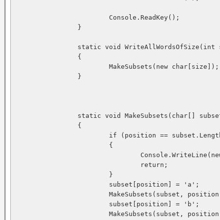
			Console.ReadKey();

		}

		static void WriteAllWordsOfSize(int size)

		{

			MakeSubsets(new char[size]);

		}

		static void MakeSubsets(char[] subset, int position = 0)

		{

			if (position == subset.Length)

			{

				Console.WriteLine(new string(subset));

				return;

			}

			subset[position] = 'a';

			MakeSubsets(subset, position + 1);

			subset[position] = 'b';

			MakeSubsets(subset, position + 1);
