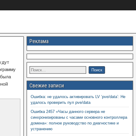
Реклама
удут
ограмму
 была
нной
Свежие записи
Ошибка: не удалось активировать LV ‘pve/data’: Не
удалось проверить пул pve/data
Ошибка 2457 «Часы данного сервера не
синхронизированы с часами основного контроллера
домена»: полное руководство по диагностике и
устранению