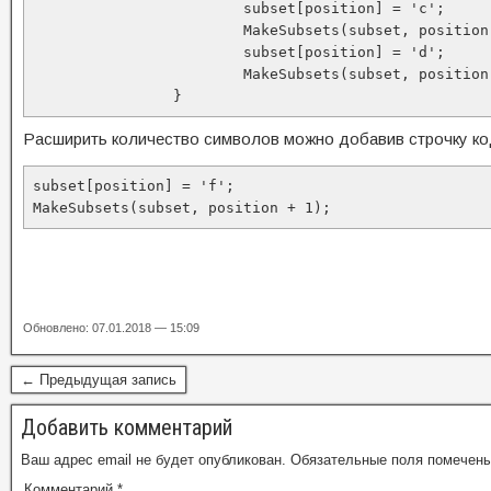
			subset[position] = 'c';

			MakeSubsets(subset, position + 1);

			subset[position] = 'd';

			MakeSubsets(subset, position + 1);

		}
Расширить количество символов можно добавив строчку ко
subset[position] = 'f';

MakeSubsets(subset, position + 1);
Обновлено: 07.01.2018 — 15:09
← Предыдущая запись
Добавить комментарий
Ваш адрес email не будет опубликован.
Обязательные поля помечен
Комментарий
*