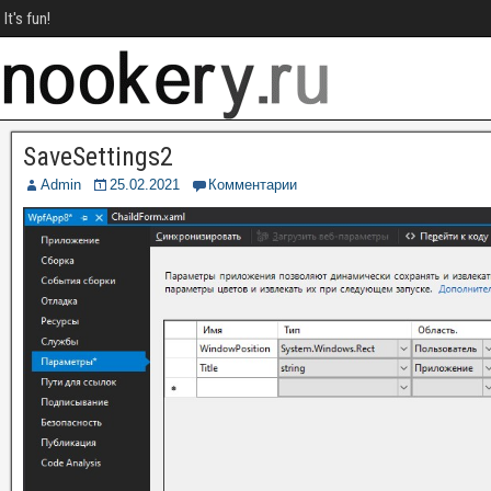
It's fun!
SaveSettings2
Admin
25.02.2021
Комментарии