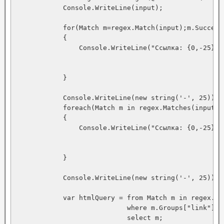
            Console.WriteLine(input);

            for(Match m=regex.Match(input);m.Success;
            {

                Console.WriteLine("Ссылка: {0,-25} н
                                                    
                                                    
            }

            Console.WriteLine(new string('-', 25));

            foreach(Match m in regex.Matches(input))

            {

                Console.WriteLine("Ссылка: {0,-25} н
                                                    
                                                    
            }

            Console.WriteLine(new string('-', 25));

            var htmlQuery = from Match m in regex.Mat
                            where m.Groups["link"].V
                            select m;
