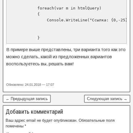
            foreach(var m in htmlQuery)

            {

                Console.WriteLine("Ссылка: {0,-25} н
                                                    
                                                    
            }
В примере выше представлены, три варианта того как это
можно сделать, какой из предложенных вариантов
воспользуетесь вы, решать вам!
Обновлено: 24.01.2018 — 17:07
← Предыдущая запись
Следующая запись →
Добавить комментарий
Ваш адрес email не будет опубликован.
Обязательные поля
помечены
*