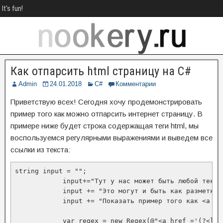
It's fun!
Как отпарсить html страницу на C#
Admin
24.01.2018
C#
Комментарии
Приветствую всех! Сегодня хочу продемонстрировать
пример того как можно отпарсить интернет страницу. В
примере ниже будет строка содержащая теги html, мы
воспользуемся регулярными выражениями и выведем все
ссылки из текста:
string input = "";

            input+="Тут у нас может быть любой текс 
            input += "Это могут и быть как разметка,
            input += "Показать пример того как <a hr
            var regex = new Regex(@"<a href ='(?<lin