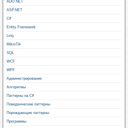
ADO.NET
ASP.NET
C#
Entity Framework
Linq
MikroTik
SQL
WCF
WPF
Администрирование
Алгоритмы
Паттерны на C#
Поведенческие паттерны
Порождающие паттерны
Программы