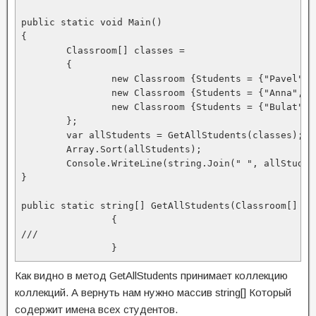
public static void Main()

{

	Classroom[] classes =

	{

		new Classroom {Students = {"Pavel", "Ivan", "Petr"},},

		new Classroom {Students = {"Anna", "Ilya", "Vladimir"},},

		new Classroom {Students = {"Bulat", "Alex", "Galina"},}

	};

	var allStudents = GetAllStudents(classes);

	Array.Sort(allStudents);

	Console.WriteLine(string.Join(" ", allStudents));

}

public static string[] GetAllStudents(Classroom[] cla
		{

///

		}
Как видно в метод GetAllStudents принимает коллекцию
коллекций. А вернуть нам нужно массив string[] Который
содержит имена всех студентов.