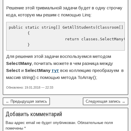
Решение этой тривиальной задачи будет в одну строчку
кода, которую мы решим с помощью Linq:
public static string[] GetAllStudents(Classroom[] cla
	{

			return classes.SelectMany(s => s.Students).ToArray();

	}
Для решения этой задачи воспользуемся методом
SelectMany
, почитать можете в чем разница между
Select
и
SelectMany
тут
всю коллекцию преобразуем в
массив string() с помощью метода ToArray();
Обновлено: 19.01.2018 — 22:33
← Предыдущая запись
Следующая запись →
Добавить комментарий
Ваш адрес email не будет опубликован.
Обязательные поля
помечены
*