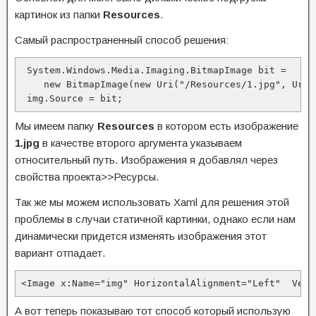
картинок из папки
Resources
.
Самый распространенный способ решения:
 System.Windows.Media.Imaging.BitmapImage bit =

    new BitmapImage(new Uri("/Resources/1.jpg", UriKi
 img.Source = bit;
Мы имеем папку
Resources
в котором есть изображение
1.jpg
в качестве второго аргумента указываем
относительный путь. Изображения я добавлял через
свойства проекта>>Ресурсы.
Так же мы можем использовать Xaml для решения этой
проблемы в случаи статичной картинки, однако если нам
динамически придется изменять изображения этот
вариант отпадает.
<Image x:Name="img" HorizontalAlignment="Left"  Vert
А вот теперь показываю тот способ который использую