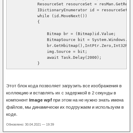
            ResourceSet resourceSet = resMan.GetReso
            IDictionaryEnumerator id = resourceSet.Ge
            while (id.MoveNext())

            {

                Bitmap br = (Bitmap)id.Value;

                BitmapSource bit = System.Windows.In
                br.GetHbitmap(),IntPtr.Zero,Int32Rec
                img.Source = bit;

                await Task.Delay(2000);

            }
Этот блок кода позволяет загрузить все изображения в
коллекцию и вставлять их с задержкой в 2 секунды в
компонент
Image wpf
при этом на не нужно знать имена
файлов, мы динамически их подгружаем и используем в
коде.
Обновлено: 30.04.2021 — 19:39