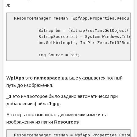
я:
  ResourceManager resMan =WpfApp.Properties.Resource
            Bitmap bm = (Bitmap)resMan.GetObject("_1"
            BitmapSource bit = System.Windows.Intero
            bm.GetHbitmap(), IntPtr.Zero,Int32Rect.E
            img.Source = bit;
WpfApp
это
namespace
дальше указывается полный
путь до изображения.
_1
это имя которое было задано автоматически при
добавлении файла
1.jpg
.
А теперь показываю как динамически изменять
изображения из папки
Resources
  ResourceManager resMan = WpfApp.Properties.Resourc