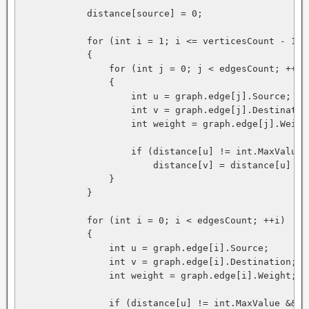
            distance[source] = 0;

            for (int i = 1; i <= verticesCount - 1; +
            {

                for (int j = 0; j < edgesCount; ++j)

                {

                    int u = graph.edge[j].Source;

                    int v = graph.edge[j].Destination
                    int weight = graph.edge[j].Weight
                    if (distance[u] != int.MaxValue 
                        distance[v] = distance[u] + w
                }

            }

            for (int i = 0; i < edgesCount; ++i)

            {

                int u = graph.edge[i].Source;

                int v = graph.edge[i].Destination;

                int weight = graph.edge[i].Weight;

                if (distance[u] != int.MaxValue && d