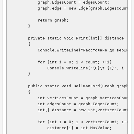
            graph.EdgesCount = edgesCount;

            graph.edge = new Edge[graph.EdgesCount];

            return graph;

        }

        private static void Print(int[] distance, int
        {

            Console.WriteLine("Расстояние до вершины 
            for (int i = 0; i < count; ++i)

                Console.WriteLine("{0}\t {1}", i, dis
        }

        public static void BellmanFord(Graph graph, i
        {

            int verticesCount = graph.VerticesCount;

            int edgesCount = graph.EdgesCount;

            int[] distance = new int[verticesCount];

            for (int i = 0; i < verticesCount; i++)

                distance[i] = int.MaxValue;
