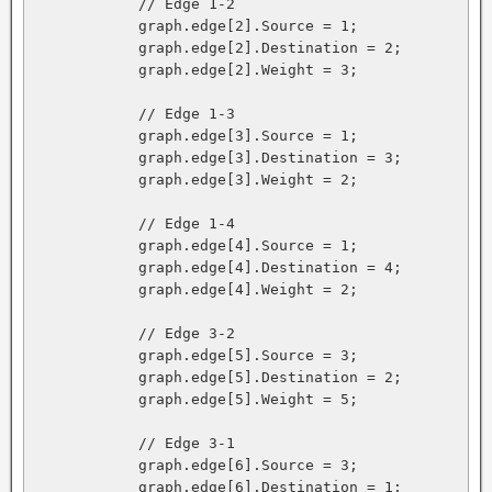
            // Edge 1-2

            graph.edge[2].Source = 1;

            graph.edge[2].Destination = 2;

            graph.edge[2].Weight = 3;

            // Edge 1-3

            graph.edge[3].Source = 1;

            graph.edge[3].Destination = 3;

            graph.edge[3].Weight = 2;

            // Edge 1-4

            graph.edge[4].Source = 1;

            graph.edge[4].Destination = 4;

            graph.edge[4].Weight = 2;

            // Edge 3-2

            graph.edge[5].Source = 3;

            graph.edge[5].Destination = 2;

            graph.edge[5].Weight = 5;

            // Edge 3-1

            graph.edge[6].Source = 3;

            graph.edge[6].Destination = 1;
