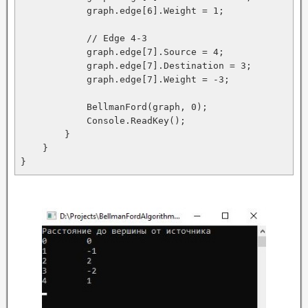
            graph.edge[6].Weight = 1;

            // Edge 4-3

            graph.edge[7].Source = 4;

            graph.edge[7].Destination = 3;

            graph.edge[7].Weight = -3;

            BellmanFord(graph, 0);

            Console.ReadKey();

        }

    }

}