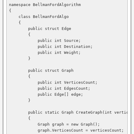
namespace BellmanFordAlgorithm

{

    class BellmanFordAlgo

    {

        public struct Edge

        {

            public int Source;

            public int Destination;

            public int Weight;

        }

        public struct Graph

        {

            public int VerticesCount;

            public int EdgesCount;

            public Edge[] edge;

        }

        public static Graph CreateGraph(int vertices
        {

            Graph graph = new Graph();

            graph.VerticesCount = verticesCount;
