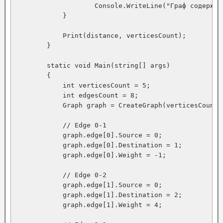
                    Console.WriteLine("Граф содержит
            }

            Print(distance, verticesCount);

        }

        static void Main(string[] args)

        {

            int verticesCount = 5;

            int edgesCount = 8;

            Graph graph = CreateGraph(verticesCount, 
            // Edge 0-1

            graph.edge[0].Source = 0;

            graph.edge[0].Destination = 1;

            graph.edge[0].Weight = -1;

            // Edge 0-2

            graph.edge[1].Source = 0;

            graph.edge[1].Destination = 2;

            graph.edge[1].Weight = 4;
