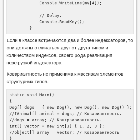
            Console.WriteLine(my[4]);

            // Delay.

            Console.ReadKey();

        }
Если в классе встречаются два и более индексаторов, то
они должны отличаться друг от друга типом и
количеством индексов, своего рода реализация
перегрузкой индексатора.
Ковариантность не применима к массивам элементов
структурных типов.
static void Main()

{

Dog[] dogs = { new Dog(), new Dog(), new Dog() };

//IAnimal[] animal = dogs; // Ковариантность.

//dogs = array; // Контрвариантность.

int[] vector = new int[3] { 1, 2, 3 };

//object[] array = vector; // Ковариантность

}