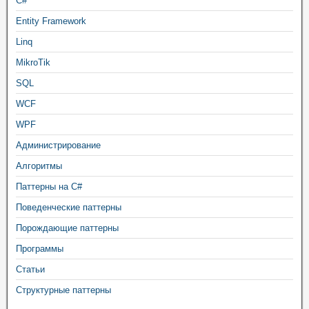
C#
Entity Framework
Linq
MikroTik
SQL
WCF
WPF
Администрирование
Алгоритмы
Паттерны на C#
Поведенческие паттерны
Порождающие паттерны
Программы
Статьи
Структурные паттерны