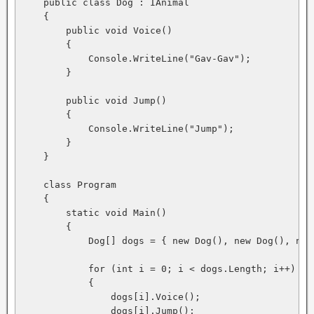
    public class Dog : IAnimal

    {

        public void Voice()

        {

            Console.WriteLine("Gav-Gav");

        }

        public void Jump()

        {

            Console.WriteLine("Jump");

        }

    }

    class Program

    {

        static void Main()

        {

            Dog[] dogs = { new Dog(), new Dog(), new 
            for (int i = 0; i < dogs.Length; i++)

            {

                dogs[i].Voice();

                dogs[i].Jump();
