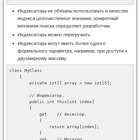
Индексаторы не обязаны использовать в качестве
индекса целочисленное значение, конкретный
механизм поиска определяет разработчик.
Индексаторы можно перегружать.
Индексаторы могут иметь более одного
формального параметра, например, при доступе к
двухмерному массиву.
class MyClass

    {

        private int[] array = new int[5];

        // Индексатор. 

        public int this[int index]

        {

            get    // Аксессор.

            {

                return array[index];

            }

            set    // Мутатор.
