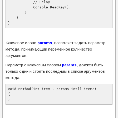
            // Delay.

            Console.ReadKey();

        }

    }

}
Ключевое слово
params
, позволяет задать параметр
метода, принимающий переменное количество
аргументов.
Параметр с ключевым словом
params
, должен быть
только один и стоять последним в списке аргументов
метода.
void Method(int item1, params int[] item2)

{

}