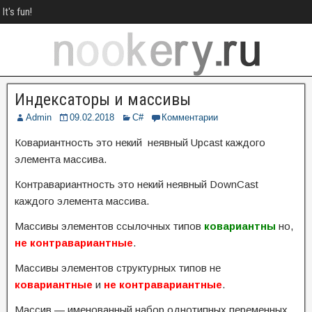
It's fun!
Индексаторы и массивы
Admin
09.02.2018
C#
Комментарии
Ковариантность это некий неявный Upcast каждого
элемента массива.
Контравариантность это некий неявный DownCast
каждого элемента массива.
Массивы элементов ссылочных типов
ковариантны
но,
не контравариантные
.
Массивы элементов структурных типов не
ковариантные
и
не контравариантные
.
Массив — именованный набор однотипных переменных,