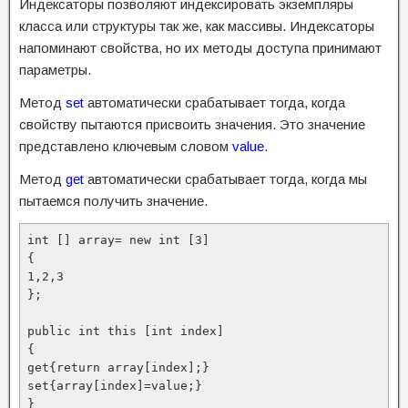
Индексаторы позволяют индексировать экземпляры
класса или структуры так же, как массивы. Индексаторы
напоминают свойства, но их методы доступа принимают
параметры.
Метод
set
автоматически срабатывает тогда, когда
свойству пытаются присвоить значения. Это значение
представлено ключевым словом
value
.
Метод
get
автоматически срабатывает тогда, когда мы
пытаемся получить значение.
int [] array= new int [3]

{

1,2,3

};

public int this [int index]

{

get{return array[index];}

set{array[index]=value;}

}