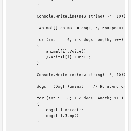
            }

            Console.WriteLine(new string('-', 10));

            IAnimal[] animal = dogs; // Ковариантност
            for (int i = 0; i < dogs.Length; i++)

            {

                animal[i].Voice();

                //animal[i].Jump();

            }

            Console.WriteLine(new string('-', 10));

            dogs = (Dog[])animal;   // Не является К
            for (int i = 0; i < dogs.Length; i++)

            {

                dogs[i].Voice();

                dogs[i].Jump();

            }
