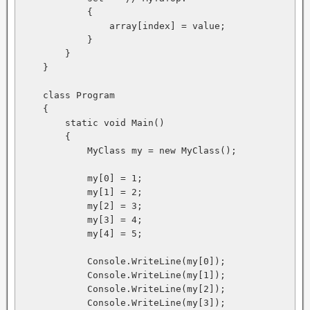
            {

                array[index] = value;

            }

        }

    }

    class Program

    {

        static void Main()

        {

            MyClass my = new MyClass();

            my[0] = 1;

            my[1] = 2;

            my[2] = 3;

            my[3] = 4;

            my[4] = 5;

            Console.WriteLine(my[0]);

            Console.WriteLine(my[1]);

            Console.WriteLine(my[2]);

            Console.WriteLine(my[3]);
