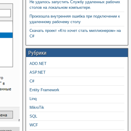
Не удалось запустить Службу удаленных рабочих
столов на локальном компьютере.
Произошла внутренняя ошибка при подключении к
удаленному рабочему столу
Скачать проект «Кто хочет стать миллионером» на
C#
Рубрики
ADO.NET
ASP.NET
C#
Entity Framework
Linq
MikroTik
SQL
WCF
жение →