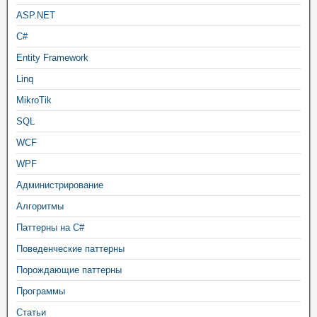
ASP.NET
C#
Entity Framework
Linq
MikroTik
SQL
WCF
WPF
Администрирование
Алгоритмы
Паттерны на C#
Поведенческие паттерны
Порождающие паттерны
Программы
Статьи