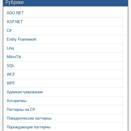
Рубрики
ADO.NET
ASP.NET
C#
Entity Framework
Linq
MikroTik
SQL
WCF
WPF
Администрирование
Алгоритмы
Паттерны на C#
Поведенческие паттерны
Порождающие паттерны