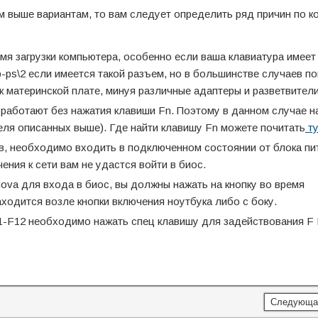
ым выше вариантам, то вам следует определить ряд причин по 
я загрузки компьютера, особенно если ваша клавиатура имеет
-ps\2 если имеется такой разъем, но в большинстве случаев п
к материнской плате, минуя различные адаптеры и разветвители
 работают без нажатия клавиши Fn. Поэтому в данном случае 
теля описанных выше). Где найти клавишу Fn можете почитать
ту
в, необходимо входить в подключенном состоянии от блока пит
ения к сети вам не удастся войти в биос.
va для входа в биос, вы должны нажать на кнопку во время
аходится возле кнопки включения ноутбука либо с боку.
1-F12 необходимо нажать спец клавишу для задействования F 
Следующа