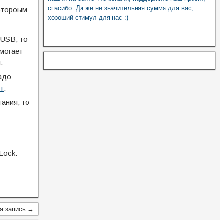
спасибо. Да же не значительная сумма для вас,
котороым
хороший стимул для нас :)
 USB, то
омогает
.
надо
т
.
ания, то
Lock.
я запись →