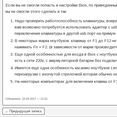
Если вы не смогли попасть в настройки Bios, по приведенн
вы не смогли этого сделать и так:
Надо проверить работоспособность клавиатуры, воврем
вам возможно потребуется использовать адаптер с usb
переключение клавиатуры в другой usb порт на прямую 
В некоторых марка ноутбуков клавишу от F1 до F12 не
нажимать Fn + F2. (в зависимости от марки производи
Еще одной особенностью для входа в Bios с ноутбуко
есть к сети 220v, с аккумуляторной батареи без подключ
Имеется еще одна особенность касаемо ноутбуков Leno
перезагрузки с изогнутой стрелочкой которая обычно н
На некоторых компьютерах для включения клавиш от F
Обновлено: 10.04.2017 — 21:01
← Предыдущая запись