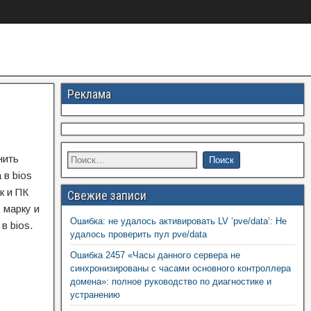
Реклама
нить
 в bios
к и ПК
Свежие записи
 марку и
Ошибка: не удалось активировать LV ‘pve/data’: Не
в bios.
удалось проверить пул pve/data
Ошибка 2457 «Часы данного сервера не
синхронизированы с часами основного контроллера
домена»: полное руководство по диагностике и
устранению