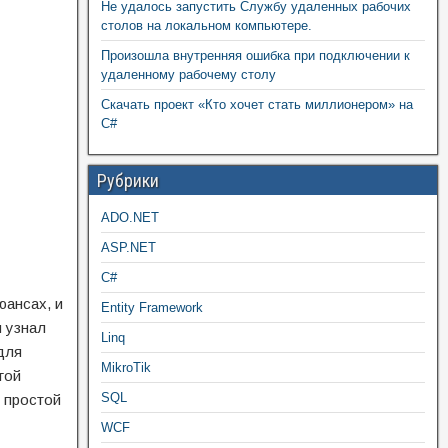
Не удалось запустить Службу удаленных рабочих
столов на локальном компьютере.
Произошла внутренняя ошибка при подключении к
удаленному рабочему столу
Скачать проект «Кто хочет стать миллионером» на
C#
Рубрики
ADO.NET
ASP.NET
C#
юансах, и
Entity Framework
и узнал
Linq
для
MikroTik
гой
SQL
и простой
WCF