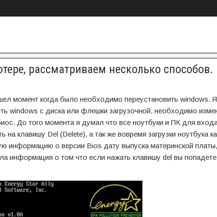
ьютере, рассматриваем несколько способов.
ишел момент когда было необходимо переустановить windows. Я
ить windows с диска или флешки загрузочной, необходимо изме
биос. До того момента я думал что все ноутбуки и ПК для входа
на клавишу Del (Delete), а так же вовремя загрузки ноутбука ка
 информацию о версии Bios дату выпуска материнской платы,
ыла информация о том что если нажать клавишу del вы попадете 