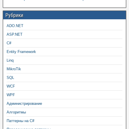
Рубрики
ADO.NET
ASP.NET
C#
Entity Framework
Linq
MikroTik
SQL
WCF
WPF
Администрирование
Алгоритмы
Паттерны на C#