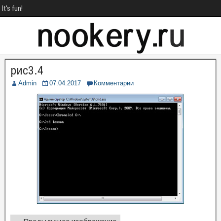
It's fun!
рис3.4
Admin
07.04.2017
Комментарии