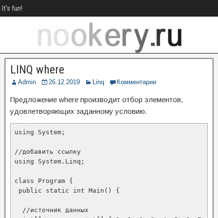
It's fun!
LINQ where
Admin
26.12.2019
Linq
Комментарии
Предложение where производит отбор элементов,
удовлетворяющих заданному условию.
using System;

//добавить ссылку

using System.Linq;

class Program {

 public static int Main() {

  //источник данных
