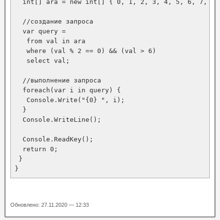
  int[] ara = new int[] { 0, 1, 2, 3, 4, 5, 6, 7, 8, 
  //создание запроса

  var query = 

   from val in ara

   where (val % 2 == 0) && (val > 6)

   select val;

  //выполнение запроса

  foreach(var i in query) {

   Console.Write("{0} ", i);

  }

  Console.WriteLine();

  Console.ReadKey();

  return 0;

 }

}
Обновлено: 27.11.2020 — 12:33