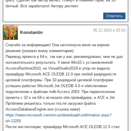
фигу. Сделал как автор велел, глянул и поменял офис на 32-
битный. Всё заработало! Автору респект.
Ответить
06.12.2020 в 02:03
Konstantin
Спасибо за информацию! Она натолкнула меня на верное
решение (указано внизу комментария).
Перевод проекта в 64-х, так как у вас рекомендовано, мне не дал
положительного результата. У меня Win10 c установленной
AccessRuntime2010, но VisualStudio2019 в упор не видела
провайдер Microsoft.ACE.OLEDB.12.0 при любой разрядности
целевой платформы. При 32-разрядной целевой платформе
успешно работал Microsoft.Jet.OLEDB.4.0 и обеспечивал
подключение к файлам mdb Access 2003. При переключении
проекта с 32-х на 64-х исчезали оба провайдера, и ACE и Jet.
Проблема решилась только после загрузки файла
AccessDatabaseEngine.exe (ссылка ниже).
https://www.microsoft.com/en-us/download/confirmation.aspx?
id=13255
После инсталляции, провайдер Microsoft.ACE.OLEDB.12.0 стал