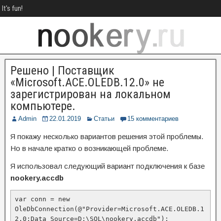
It's fun!
Решено | Поставщик
«Microsoft.ACE.OLEDB.12.0» не
зарегистрирован на локальном
компьютере.
Admin
22.01.2019
Статьи
15 комментариев
Я покажу несколько вариантов решения этой проблемы.
Но в начале кратко о возникающей проблеме.
Я использовал следующий вариант подключения к базе
nookery.accdb
var conn = new 
OleDbConnection(@"Provider=Microsoft.ACE.OLEDB.1
2.0;Data Source=D:\SQL\nookery.accdb");
