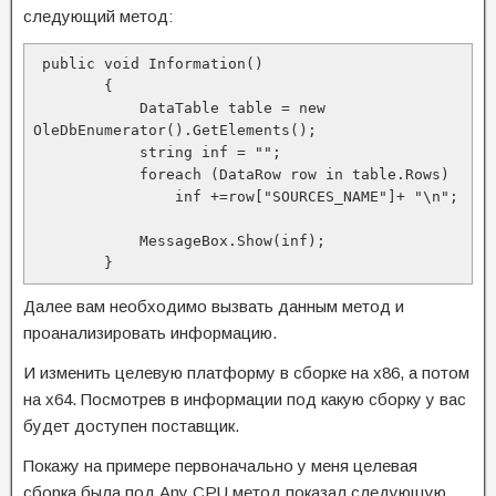
следующий метод:
 public void Information()

        {

            DataTable table = new 
OleDbEnumerator().GetElements();

            string inf = "";

            foreach (DataRow row in table.Rows)

                inf +=row["SOURCES_NAME"]+ "\n";

            MessageBox.Show(inf);

        }
Далее вам необходимо вызвать данным метод и
проанализировать информацию.
И изменить целевую платформу в сборке на x86, а потом
на x64. Посмотрев в информации под какую сборку у вас
будет доступен поставщик.
Покажу на примере первоначально у меня целевая
сборка была под Any CPU метод показал следующую