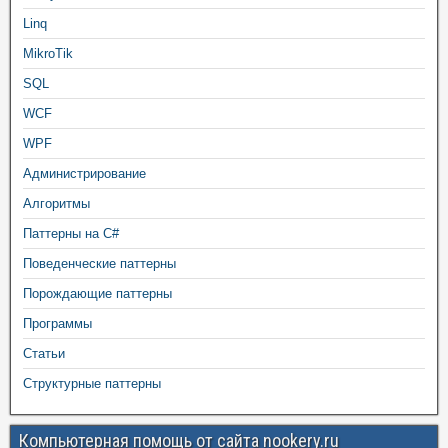
Linq
MikroTik
SQL
WCF
WPF
Администрирование
Алгоритмы
Паттерны на C#
Поведенческие паттерны
Порождающие паттерны
Программы
Статьи
Структурные паттерны
Компьютерная помощь от сайта nookery.ru