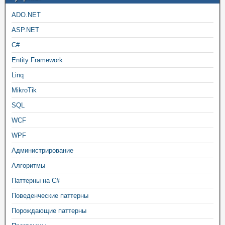
ADO.NET
ASP.NET
C#
Entity Framework
Linq
MikroTik
SQL
WCF
WPF
Администрирование
Алгоритмы
Паттерны на C#
Поведенческие паттерны
Порождающие паттерны