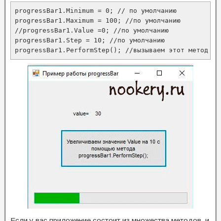
progressBar1.Minimum = 0; // по умолчанию

progressBar1.Maximum = 100; //по умолчанию

//progressBar1.Value =0; //по умолчанию

progressBar1.Step = 10; //по умолчанию

progressBar1.PerformStep(); //вызываем этот метод дл
Если у вас приложение состоит из множества методов, и