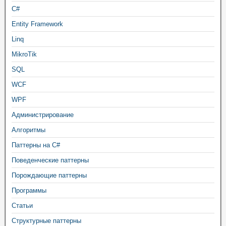
C#
Entity Framework
Linq
MikroTik
SQL
WCF
WPF
Администрирование
Алгоритмы
Паттерны на C#
Поведенческие паттерны
Порождающие паттерны
Программы
Статьи
Структурные паттерны