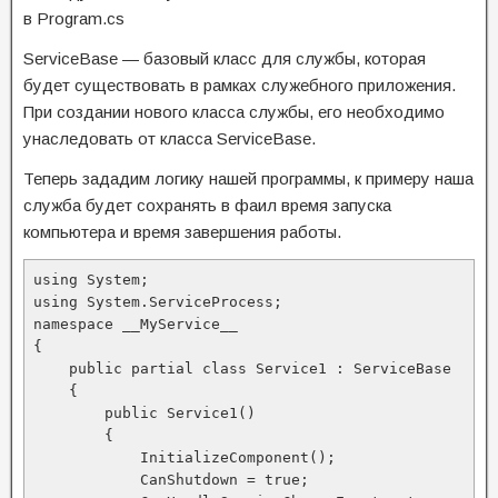
в Program.cs
ServiceBase — базовый класс для службы, которая
будет существовать в рамках служебного приложения.
При создании нового класса службы, его необходимо
унаследовать от класса ServiceBase.
Теперь зададим логику нашей программы, к примеру наша
служба будет сохранять в фаил время запуска
компьютера и время завершения работы.
using System;

using System.ServiceProcess;

namespace __MyService__

{

    public partial class Service1 : ServiceBase

    {

        public Service1()

        {

            InitializeComponent();

            CanShutdown = true;
