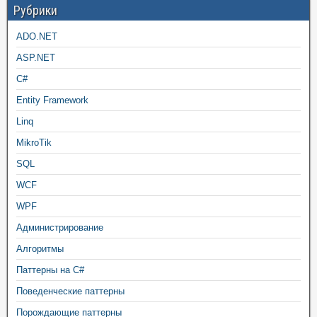
Рубрики
ADO.NET
ASP.NET
C#
Entity Framework
Linq
MikroTik
SQL
WCF
WPF
Администрирование
Алгоритмы
Паттерны на C#
Поведенческие паттерны
Порождающие паттерны