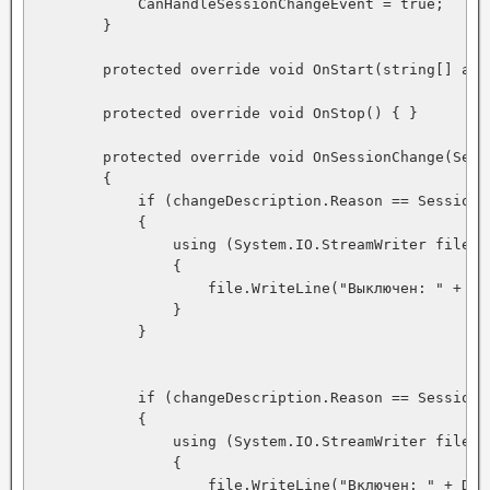
            CanHandleSessionChangeEvent = true;

        }

        protected override void OnStart(string[] args
        protected override void OnStop() { }

        protected override void OnSessionChange(Sess
        {

            if (changeDescription.Reason == SessionC
            {

                using (System.IO.StreamWriter file =
                {

                    file.WriteLine("Выключен: " + Da
                }

            }

            if (changeDescription.Reason == SessionC
            {

                using (System.IO.StreamWriter file =
                {

                    file.WriteLine("Включен: " + Dat