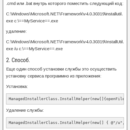
.cmd или .bat внутрь которого поместить следующий код:
C:\Windows\Microsoft.NET\Framework\v4.0.30319\installutil.
exe c:\==MyService==.exe
удаление:
C:\Windows\Microsoft.NET\Framework\v4.0.30319\InstallUtil.
exe /u c:\==MyService==.exe
2. Способ.
Еще один способ установки службы это осуществить
установку сервиса программно из приложения:
Установка:
ManagedInstallerClass.InstallHelper(new[]{openFileDi
Удаление службы:
ManagedInstallerClass.InstallHelper(new[] { @"/u", o