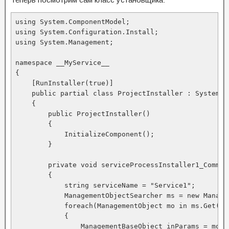
using System.ComponentModel;

using System.Configuration.Install;

using System.Management;

namespace __MyService__

{

    [RunInstaller(true)]

    public partial class ProjectInstaller : System.C
    {

        public ProjectInstaller()

        {

            InitializeComponent();

        }

        private void serviceProcessInstaller1_Commit
        {

            string serviceName = "Service1";

            ManagementObjectSearcher ms = new Manage
            foreach(ManagementObject mo in ms.Get())

            {

                ManagementBaseObject inParams = mo.G