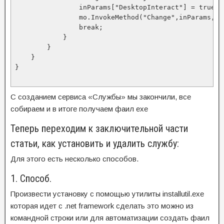
                inParams["DesktopInteract"] = true;

                mo.InvokeMethod("Change",inParams,nul
                break;

            }

        }

    }

}

С созданием сервиса «Службы» мы закончили, все
собираем и в итоге получаем фаил exe
Теперь переходим к заключительной части
статьи, как установить и удалить службу:
Для этого есть несколько способов.
1. Способ.
Произвести установку с помощью утилиты installutil.exe
которая идет с .net framework сделать это можно из
командной строки или для автоматизации создать фаил