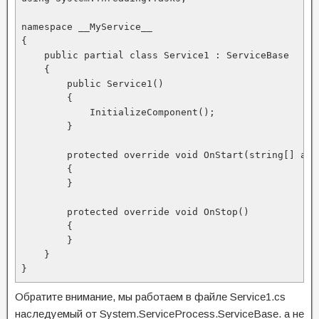
namespace __MyService__

{

    public partial class Service1 : ServiceBase

    {

        public Service1()

        {

            InitializeComponent();

        }

        protected override void OnStart(string[] args
        {

        }

        protected override void OnStop()

        {

        }

    }

}
Обратите внимание, мы работаем в файле Service1.cs
наследуемый от System.ServiceProcess.ServiceBase.
а не