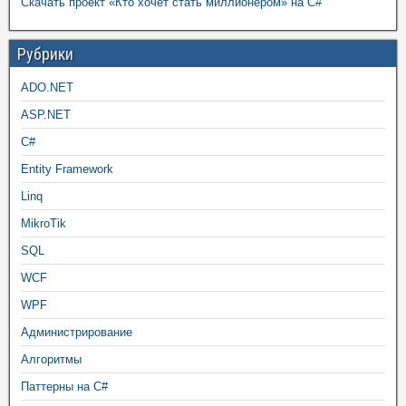
Скачать проект «Кто хочет стать миллионером» на C#
Рубрики
ADO.NET
ASP.NET
C#
Entity Framework
Linq
MikroTik
SQL
WCF
WPF
Администрирование
Алгоритмы
Паттерны на C#