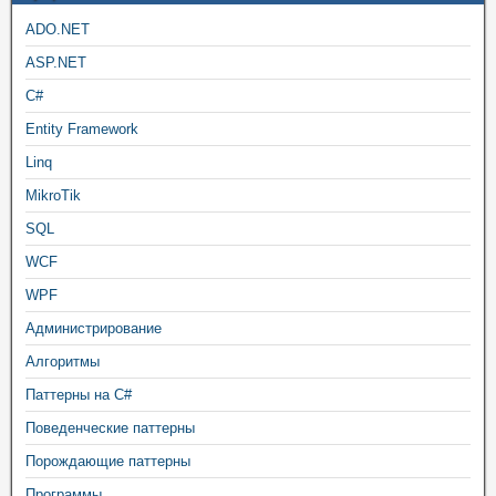
ADO.NET
ASP.NET
C#
Entity Framework
Linq
MikroTik
SQL
WCF
WPF
Администрирование
Алгоритмы
Паттерны на C#
Поведенческие паттерны
Порождающие паттерны
Программы