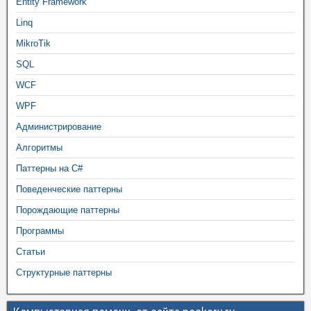
Entity Framework
Linq
MikroTik
SQL
WCF
WPF
Администрирование
Алгоритмы
Паттерны на C#
Поведенческие паттерны
Порождающие паттерны
Программы
Статьи
Структурные паттерны