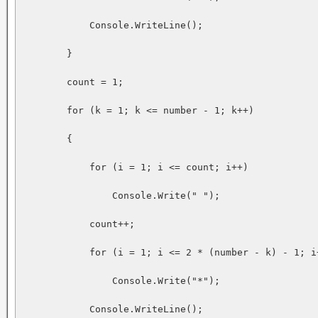
            Console.WriteLine();

        }

        count = 1;

        for (k = 1; k <= number - 1; k++)

        {

            for (i = 1; i <= count; i++)

                Console.Write(" ");

            count++;

            for (i = 1; i <= 2 * (number - k) - 1; i+
                Console.Write("*");

            Console.WriteLine();
