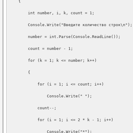
    {

        int number, i, k, count = 1;

        Console.Write("Введите количество строк\n");

        number = int.Parse(Console.ReadLine());

        count = number - 1;

        for (k = 1; k <= number; k++)

        {

            for (i = 1; i <= count; i++)

                Console.Write(" ");

            count--;

            for (i = 1; i <= 2 * k - 1; i++)

                Console.Write("*");
