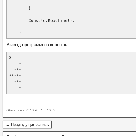
        }

        Console.ReadLine();

    }
Вывод программы в консоль:
3

    *

  ***

*****

  ***

    *
Обновлено: 29.10.2017 — 16:52
← Предыдущая запись