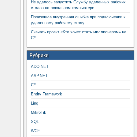
Не удалось запустить Службу удаленных рабочих
столов на локальном компьютере.
Произошла внутренняя ошибка при подключении к
удаленному рабочему столу
Скачать проект «Кто хочет стать миллионером» на
C#
Рубрики
ADO.NET
ASP.NET
C#
Entity Framework
Linq
MikroTik
SQL
WCF